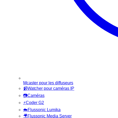
Mcaster pour les diffuseurs
📹
Watcher pour caméras IP
📷
Caméras
⚡
Coder G2
☁️
Flussonic Lumika
🎥
Flussonic Media Server