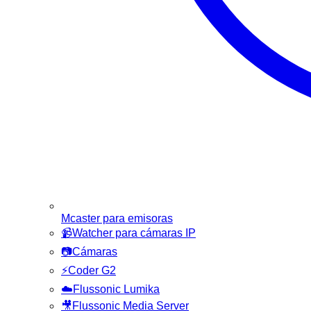
Mcaster para emisoras
📹
Watcher para cámaras IP
📷
Cámaras
⚡
Coder G2
☁️
Flussonic Lumika
🎥
Flussonic Media Server