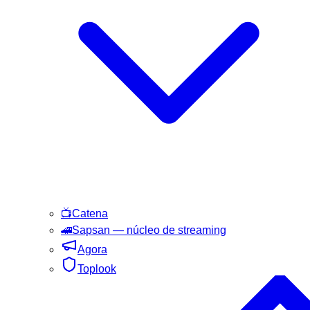
📺
Catena
🚄
Sapsan
— núcleo de streaming
Agora
Toplook