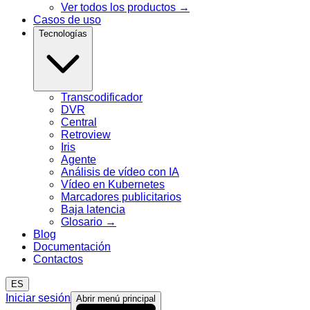
Ver todos los productos
→
Casos de uso
Tecnologías
Transcodificador
DVR
Central
Retroview
Iris
Agente
Análisis de vídeo con IA
Vídeo en Kubernetes
Marcadores publicitarios
Baja latencia
Glosario
→
Blog
Documentación
Contactos
ES
Iniciar sesión
Abrir menú principal