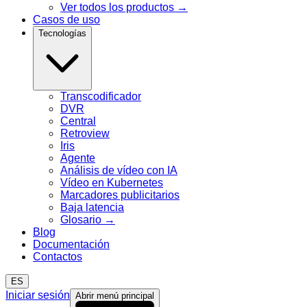
Ver todos los productos
→
Casos de uso
Tecnologías
Transcodificador
DVR
Central
Retroview
Iris
Agente
Análisis de vídeo con IA
Vídeo en Kubernetes
Marcadores publicitarios
Baja latencia
Glosario
→
Blog
Documentación
Contactos
ES
Iniciar sesión
Abrir menú principal