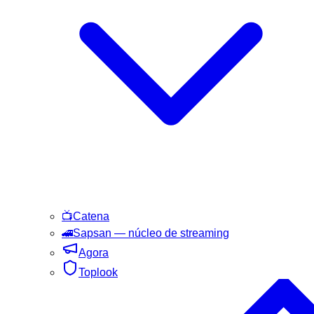
📺
Catena
🚄
Sapsan
— núcleo de streaming
Agora
Toplook