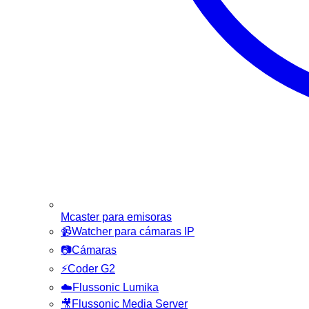
Mcaster para emisoras
📹
Watcher para cámaras IP
📷
Cámaras
⚡
Coder G2
☁️
Flussonic Lumika
🎥
Flussonic Media Server