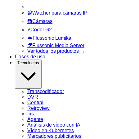
📹
Watcher para cámaras IP
📷
Cámaras
⚡
Coder G2
☁️
Flussonic Lumika
🎥
Flussonic Media Server
Ver todos los productos
→
Casos de uso
Tecnologías
Transcodificador
DVR
Central
Retroview
Iris
Agente
Análisis de vídeo con IA
Vídeo en Kubernetes
Marcadores publicitarios