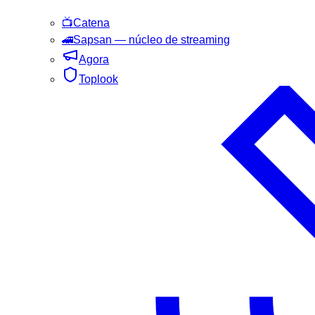
📺
Catena
🚄
Sapsan
— núcleo de streaming
Agora
Toplook