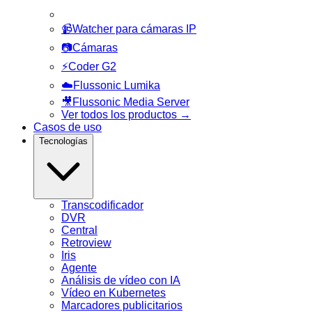
📹
Watcher para cámaras IP
📷
Cámaras
⚡
Coder G2
☁️
Flussonic Lumika
🎥
Flussonic Media Server
Ver todos los productos
→
Casos de uso
Tecnologías
Transcodificador
DVR
Central
Retroview
Iris
Agente
Análisis de vídeo con IA
Vídeo en Kubernetes
Marcadores publicitarios