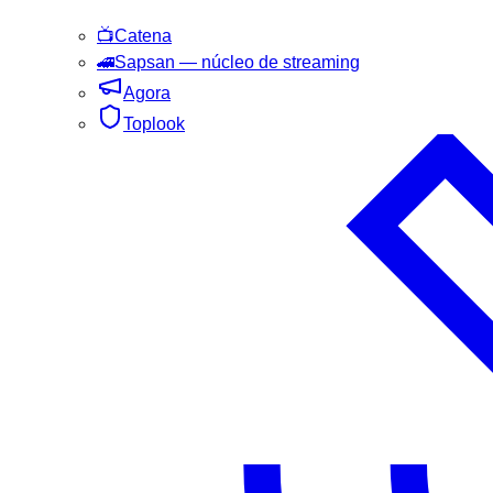
📺
Catena
🚄
Sapsan
— núcleo de streaming
Agora
Toplook