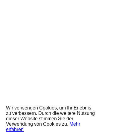
Wir verwenden Cookies, um Ihr Erlebnis
zu verbessern. Durch die weitere Nutzung
dieser Website stimmen Sie der
Verwendung von Cookies zu.
Mehr
erfahren