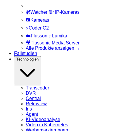
📹
Watcher für IP-Kameras
📷
Kameras
⚡
Coder G2
☁️
Flussonic Lumika
🎥
Flussonic Media Server
Alle Produkte anzeigen
→
Fallstudien
Technologien
Transcoder
DVR
Central
Retroview
Iris
Agent
KI-Videoanalyse
Video in Kubernetes
Werbemarkierungen