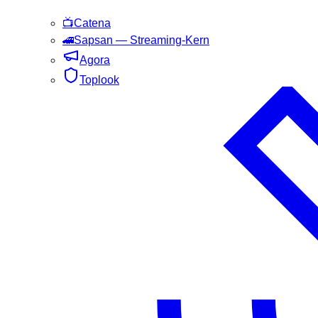
📺
Catena
🚄
Sapsan
— Streaming-Kern
Agora
Toplook