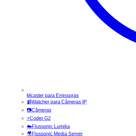
Mcaster para Emissoras
📹
Watcher para Câmeras IP
📷
Câmeras
⚡
Coder G2
☁️
Flussonic Lumika
🎥
Flussonic Media Server