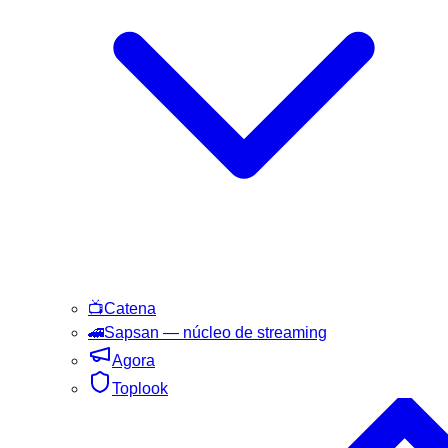
📺
Catena
🚄
Sapsan
— núcleo de streaming
Agora
Toplook