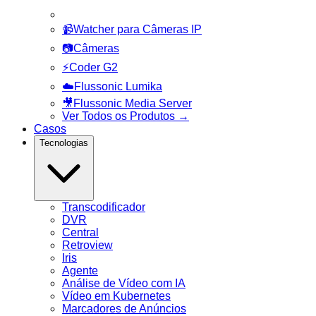
📹
Watcher para Câmeras IP
📷
Câmeras
⚡
Coder G2
☁️
Flussonic Lumika
🎥
Flussonic Media Server
Ver Todos os Produtos
→
Casos
Tecnologias
Transcodificador
DVR
Central
Retroview
Iris
Agente
Análise de Vídeo com IA
Vídeo em Kubernetes
Marcadores de Anúncios