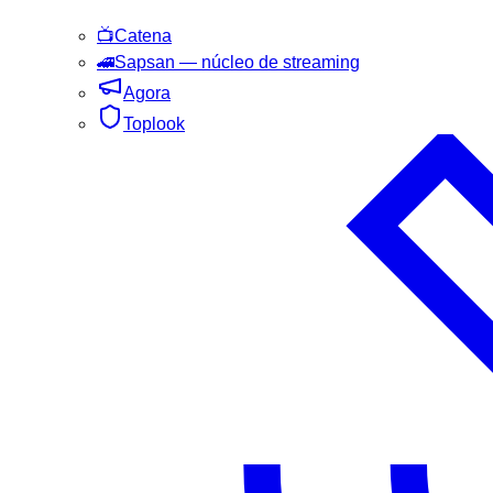
📺
Catena
🚄
Sapsan
— núcleo de streaming
Agora
Toplook