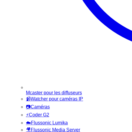
Mcaster pour les diffuseurs
📹
Watcher pour caméras IP
📷
Caméras
⚡
Coder G2
☁️
Flussonic Lumika
🎥
Flussonic Media Server