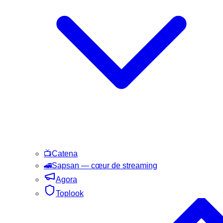
📺
Catena
🚄
Sapsan
— cœur de streaming
Agora
Toplook