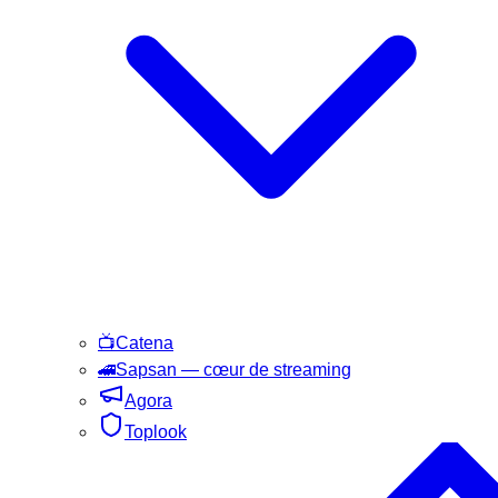
📺
Catena
🚄
Sapsan
— cœur de streaming
Agora
Toplook