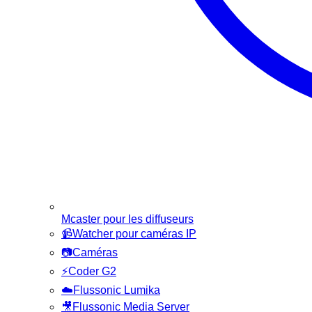
Mcaster pour les diffuseurs
📹
Watcher pour caméras IP
📷
Caméras
⚡
Coder G2
☁️
Flussonic Lumika
🎥
Flussonic Media Server